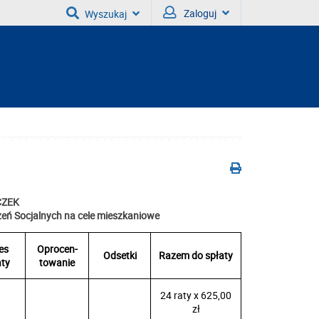
Zaloguj
Wyszukaj
CZEK
eń Socjalnych na cele mieszkaniowe
es
Oprocen-
Odsetki
Razem do spłaty
aty
towanie
24 raty x 625,00
zł