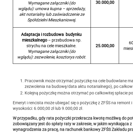
30.000,00
W
ymagane załączniki (do
wglądu): umowa kupna – sprzedaży,
akt notarialny lub zaświadczenie ze
Spółdzielni Mieszkaniowej.
Adaptacja i rozbudowa budynku
mieszkalnego
– przebudowa np.
6
strychu na cele mieszkalne.
25.000,00
mies
W
ymagane załączniki (do
wglądu): zezwolenie, kosztorys robót
.
Pracownik może otrzymać pożyczkę na cele budowlane maks
zezwolenia na budowę/data aktu notarialnego), po całkowi
Kolejną pożyczkę można otrzymać po całkowitej spłacie po
Emeryt i rencista może ubiegać się o pożyczkę z ZFŚS na remont 
wysokości: 6.000,00 zł lub 9.000,00 zł.
W przypadku, gdy rata pożyczki przekracza kwotę możliwą do po
zobowiązany jest do spłaty raty w zakresie, w jakim wynikająca z
wynagrodzenia za pracę, na rachunek bankowy ZFŚS Zakładu pr