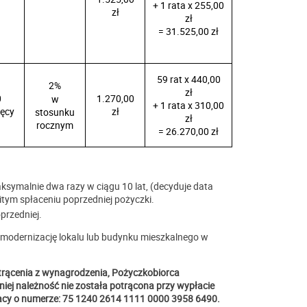
+ 1 rata x 255,00
zł
zł
= 31.525,00 zł
59 rat x 440,00
2%
zł
0
1.270,00
w
+ 1 rata x 310,00
ięcy
zł
stosunku
zł
rocznym
= 26.270,00 zł
ymalnie dwa razy w ciągu 10 lat, (decyduje data
tym spłaceniu poprzedniej pożyczki.
przedniej.
i modernizację lokalu lub budynku mieszkalnego w
trącenia z wynagrodzenia, Pożyczkobiorca
 niej należność nie została potrącona przy wypłacie
acy o numerze:
75 1240 2614
1111 0000 3958 6490.