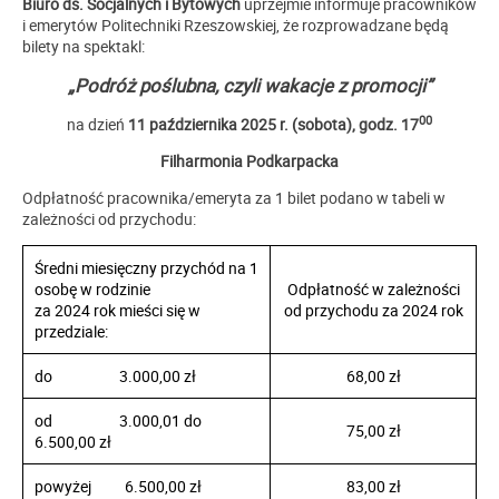
Biuro ds. Socjalnych i Bytowych
uprzejmie informuje pracowników
i emerytów Politechniki Rzeszowskiej, że rozprowadzane będą
bilety na spektakl:
„Podróż poślubna, czyli wakacje z promocji”
00
na dzień
11 października 2025 r. (sobota), godz. 17
Filharmonia Podkarpacka
Odpłatność pracownika/emeryta za 1 bilet podano w tabeli w
zależności od przychodu:
Średni miesięczny przychód na 1
osobę w rodzinie
Odpłatność w zależności
za 2024 rok mieści się w
od przychodu za 2024 rok
przedziale:
do 3.000,00 zł
68,00 zł
od 3.000,01 do
75,00 zł
6.500,00 zł
powyżej 6.500,00 zł
83,00 zł