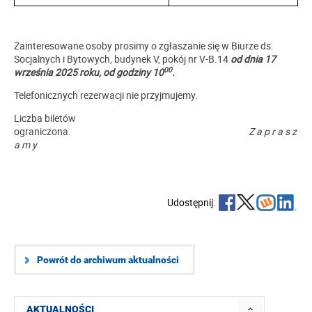
Zainteresowane osoby prosimy o zgłaszanie się w Biurze ds.
Socjalnych i Bytowych, budynek V, pokój nr V-B.14
od dnia 17
00
września 2025 roku, od godziny 10
.
Telefonicznych rezerwacji nie przyjmujemy.
Liczba biletów
ograniczona.
Z a p r a s z
a m y
Udostępnij:
Powrót do archiwum aktualności
AKTUALNOŚCI